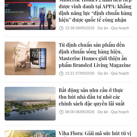
được vinh danh tại APPA: khẳng
định năng lực “định chuẩn hàng
hiệu” được quốc tế công nhận
15:38 08/05/2026
Dự án - Quy hoạch
Từ định chuẩn sản phẩm đến
định chuẩn sống hàng hiệu,
Masterise Homes giới thiệu ấn
phẩm Branded Living Magazine
15:21 07/05/2026
Dự án - Quy hoạch
Bất động sản nhu cầu ở thực
thu hút nhà đầu tư nhờ các
chính sách đặc quyền lãi suất
08:00 06/05/2026
Dự án - Quy hoạch
Viha Flora: Giải mã sức hút từ vị