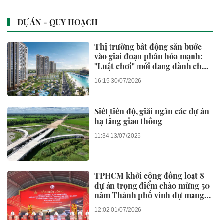
DỰ ÁN - QUY HOẠCH
Thị trường bất động sản bước
vào giai đoạn phân hóa mạnh:
"Luật chơi" mới đang dành cho
ai?
16:15 30/07/2026
Siết tiến độ, giải ngân các dự án
hạ tầng giao thông
11:34 13/07/2026
TPHCM khởi công đồng loạt 8
dự án trọng điểm chào mừng 50
năm Thành phố vinh dự mang
tên Bác
12:02 01/07/2026