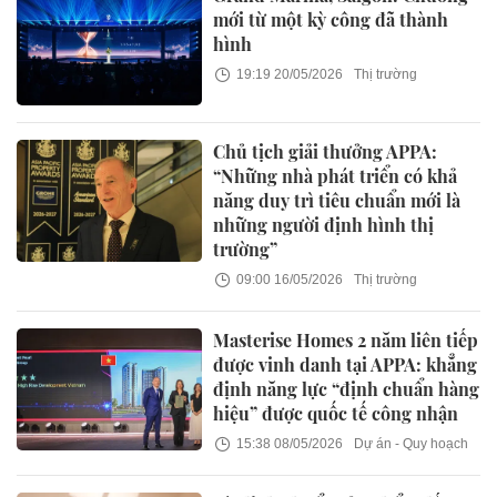
mới từ một kỳ công đã thành
hình
19:19 20/05/2026
Thị trường
Chủ tịch giải thưởng APPA:
“Những nhà phát triển có khả
năng duy trì tiêu chuẩn mới là
những người định hình thị
trường”
09:00 16/05/2026
Thị trường
Masterise Homes 2 năm liên tiếp
được vinh danh tại APPA: khẳng
định năng lực “định chuẩn hàng
hiệu” được quốc tế công nhận
15:38 08/05/2026
Dự án - Quy hoạch