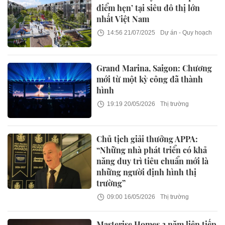
điểm hẹn’ tại siêu đô thị lớn
nhất Việt Nam
14:56 21/07/2025
Dự án - Quy hoạch
Grand Marina, Saigon: Chương
mới từ một kỳ công đã thành
hình
19:19 20/05/2026
Thị trường
Chủ tịch giải thưởng APPA:
“Những nhà phát triển có khả
năng duy trì tiêu chuẩn mới là
những người định hình thị
trường”
09:00 16/05/2026
Thị trường
Masterise Homes 2 năm liên tiếp