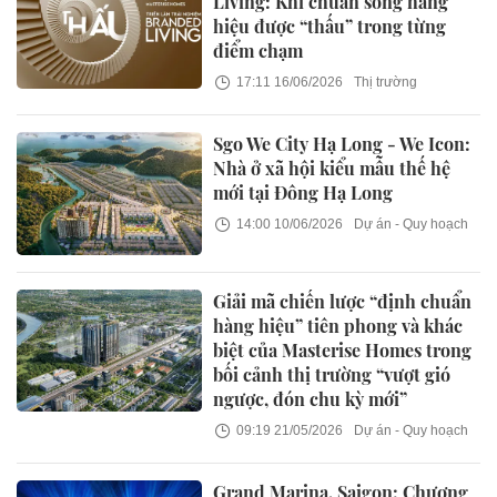
Living: Khi chuẩn sống hàng
hiệu được “thấu” trong từng
điểm chạm
17:11 16/06/2026
Thị trường
Sgo We City Hạ Long - We Icon:
Nhà ở xã hội kiểu mẫu thế hệ
mới tại Đông Hạ Long
14:00 10/06/2026
Dự án - Quy hoạch
Giải mã chiến lược “định chuẩn
hàng hiệu” tiên phong và khác
biệt của Masterise Homes trong
bối cảnh thị trường “vượt gió
ngược, đón chu kỳ mới”
09:19 21/05/2026
Dự án - Quy hoạch
Grand Marina, Saigon: Chương