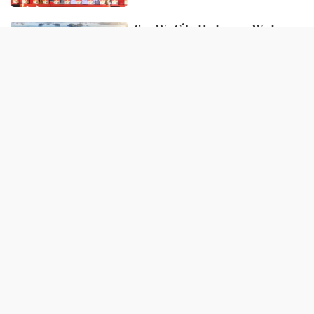
Sgo We City Hạ Long - We Icon:
Nhà ở xã hội kiểu mẫu thế hệ
mới tại Đông Hạ Long
14:00 10/06/2026
PHÂN TÍCH – NHẬN ĐỊNH
Bất động sản cuối năm 2022: Cơ
hội mua căn hộ giá trị thực
09:17 24/12/2022
Chiều cao của trần nhà – chuẩn
mới khi lựa chọn chung cư
09:25 15/12/2022