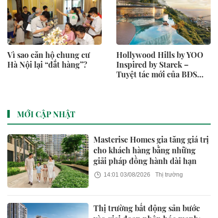
Vì sao căn hộ chung cư
Hollywood Hills by YOO
Hà Nội lại “đắt hàng”?
Inspired by Starck –
Tuyệt tác mới của BĐS
hàng hiệu tại Việt Nam
MỚI CẬP NHẬT
Masterise Homes gia tăng giá trị
cho khách hàng bằng những
giải pháp đồng hành dài hạn
14:01 03/08/2026
Thị trường
Thị trường bất động sản bước