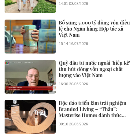
14:01 03/08/2026
Bổ sung 5.000 tỷ đồng vốn điều
lệ cho Ngân hàng Hợp tác xã
Việt Nam
15:14 16/07/2026
Quỹ đầu tư nước ngoài 'hiến kế'
thu hút dòng vốn ngoại chất
lượng vào Việt Nam
16:30 30/06/2026
Độc đáo triển lãm trải nghiệm
Branded Living – “Thấu”:
Masterise Homes đánh thức
“thấu cảm” tinh hoa về không
09:16 20/06/2026
gian sống hàng hiệu