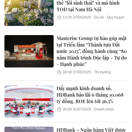
thế "lõi sinh thái" và mô hình
TOD tại Nam Hà Nội
13:30 27/04/2026
Dự án - Quy hoạch
Masterise Group tự hào góp mặt
tại Triển lãm “Thành tựu Đất
nước 2025”, đồng hành cùng “80
năm Hành trình Độc lập - Tự do
- Hạnh phúc”
08:00 27/08/2025
Thị trường
Đẩy mạnh kinh doanh số,
HDBank báo lãi 6 tháng 10.068
tỷ đồng, ROE lên tới 26,5%
08:00 31/07/2025
Doanh nhân
HDBank – Ngân hàng Việt được