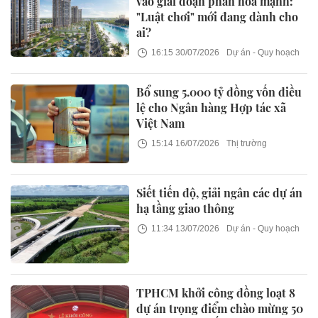
vào giai đoạn phân hóa mạnh:
"Luật chơi" mới đang dành cho
ai?
16:15 30/07/2026
Dự án - Quy hoạch
Bổ sung 5.000 tỷ đồng vốn điều
lệ cho Ngân hàng Hợp tác xã
Việt Nam
15:14 16/07/2026
Thị trường
Siết tiến độ, giải ngân các dự án
hạ tầng giao thông
11:34 13/07/2026
Dự án - Quy hoạch
TPHCM khởi công đồng loạt 8
dự án trọng điểm chào mừng 50