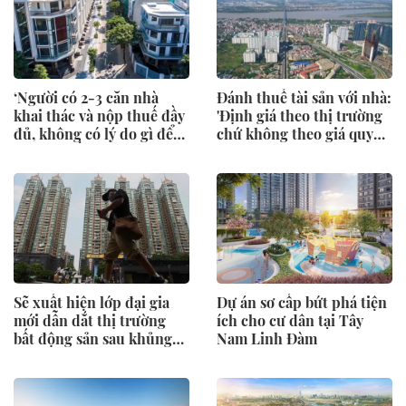
‘Người có 2-3 căn nhà
Đánh thuế tài sản với nhà:
khai thác và nộp thuế đầy
'Định giá theo thị trường
đủ, không có lý do gì để
chứ không theo giá quy
đánh thuế'
định'
Sẽ xuất hiện lớp đại gia
Dự án sơ cấp bứt phá tiện
mới dẫn dắt thị trường
ích cho cư dân tại Tây
bất động sản sau khủng
Nam Linh Đàm
hoảng?