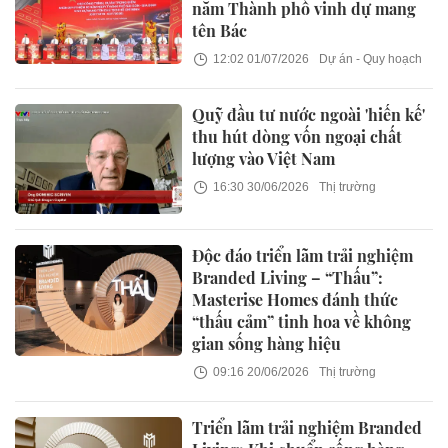
năm Thành phố vinh dự mang
tên Bác
12:02 01/07/2026
Dự án - Quy hoạch
Quỹ đầu tư nước ngoài 'hiến kế'
thu hút dòng vốn ngoại chất
lượng vào Việt Nam
16:30 30/06/2026
Thị trường
Độc đáo triển lãm trải nghiệm
Branded Living – “Thấu”:
Masterise Homes đánh thức
“thấu cảm” tinh hoa về không
gian sống hàng hiệu
09:16 20/06/2026
Thị trường
Triển lãm trải nghiệm Branded