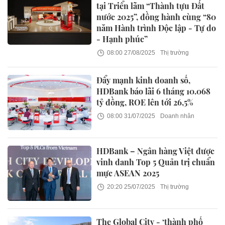
tại Triển lãm “Thành tựu Đất
nước 2025”, đồng hành cùng “80
năm Hành trình Độc lập - Tự do
- Hạnh phúc”
08:00 27/08/2025
Thị trường
Đẩy mạnh kinh doanh số,
HDBank báo lãi 6 tháng 10.068
tỷ đồng, ROE lên tới 26,5%
08:00 31/07/2025
Doanh nhân
HDBank – Ngân hàng Việt được
vinh danh Top 5 Quản trị chuẩn
mực ASEAN 2025
20:20 25/07/2025
Thị trường
The Global City - ‘thành phố