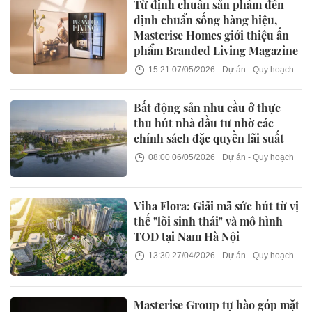
Từ định chuẩn sản phẩm đến
định chuẩn sống hàng hiệu,
Masterise Homes giới thiệu ấn
phẩm Branded Living Magazine
15:21 07/05/2026
Dự án - Quy hoạch
Bất động sản nhu cầu ở thực
thu hút nhà đầu tư nhờ các
chính sách đặc quyền lãi suất
08:00 06/05/2026
Dự án - Quy hoạch
Viha Flora: Giải mã sức hút từ vị
thế "lõi sinh thái" và mô hình
TOD tại Nam Hà Nội
13:30 27/04/2026
Dự án - Quy hoạch
Masterise Group tự hào góp mặt