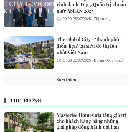
vinh danh Top 5 Quản trị chuẩn
mực ASEAN 2025
20:20 25/07/2025
Thị trường
The Global City - ‘thành phố
điểm hẹn’ tại siêu đô thị lớn
nhất Việt Nam
14:56 21/07/2025
Dự án - Quy hoạch
Xem thêm
THỊ TRƯỜNG
Masterise Homes gia tăng giá trị
cho khách hàng bằng những
giải pháp đồng hành dài hạn