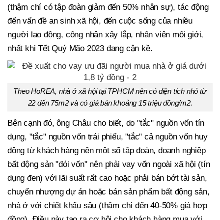
(thậm chí có tập đoàn giảm đến 50% nhân sự), tác động
đến vấn đề an sinh xã hội, đến cuộc sống của nhiều
người lao động, công nhân xây lắp, nhân viên môi giới,
nhất khi Tết Quý Mão 2023 đang cận kề.
Theo HoREA, nhà ở xã hội tại TPHCM nên có diện tích nhỏ từ
22 đến 75m2 và có giá bán khoảng 15 triệu đồng/m2.
Bên cạnh đó, ông Châu cho biết, do "tắc" nguồn vốn tín
dụng, "tắc" nguồn vốn trái phiếu, "tắc" cả nguồn vốn huy
động từ khách hàng nên một số tập đoàn, doanh nghiệp
bất động sản "đói vốn" nên phải vay vốn ngoài xã hội (tín
dụng đen) với lãi suất rất cao hoặc phải bán bớt tài sản,
chuyển nhượng dự án hoặc bán sản phẩm bất động sản,
nhà ở với chiết khấu sâu (thậm chí đến 40-50% giá hợp
đồng). Điều này tạo ra cơ hội cho khách hàng mua với