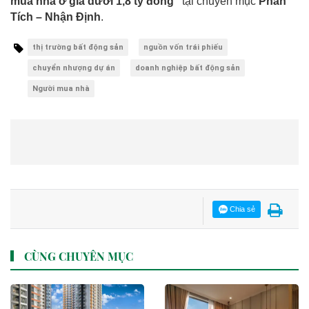
mua nhà ở giá dưới 1,8 tỷ đồng"
tại chuyên mục
Phân
Tích – Nhận Định
.
thị trường bất động sản
nguồn vốn trái phiếu
chuyển nhượng dự án
doanh nghiệp bất động sản
Người mua nhà
Chia sẻ
CÙNG CHUYÊN MỤC