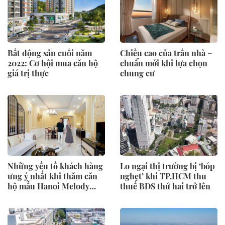
Bất động sản cuối năm
Chiều cao của trần nhà –
2022: Cơ hội mua căn hộ
chuẩn mới khi lựa chọn
giá trị thực
chung cư
Những yếu tố khách hàng
Lo ngại thị trường bị ‘bóp
ưng ý nhất khi thăm căn
nghẹt’ khi TP.HCM thu
hộ mẫu Hanoi Melody
thuế BĐS thứ hai trở lên
Residences