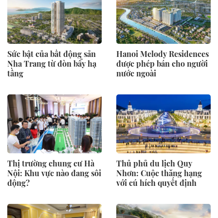
Sức bật của bất động sản
Hanoi Melody Residences
Nha Trang từ đòn bẩy hạ
được phép bán cho người
tầng
nước ngoài
Thị trường chung cư Hà
Thủ phủ du lịch Quy
Nội: Khu vực nào đang sôi
Nhơn: Cuộc thăng hạng
động?
với cú hích quyết định