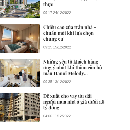
thực
09:17 24/12/2022
Chiều cao của trần nhà –
chuẩn mới khi lựa chọn
chung cư
09:25 15/12/2022
Những yếu tố khách hàng
ưng ý nhất khi thăm căn hộ
mẫu Hanoi Melody
Residences
09:35 13/12/2022
Đề xuất cho vay ưu đãi
người mua nhà ở giá dưới 1,8
tỷ đồng
04:00 11/12/2022