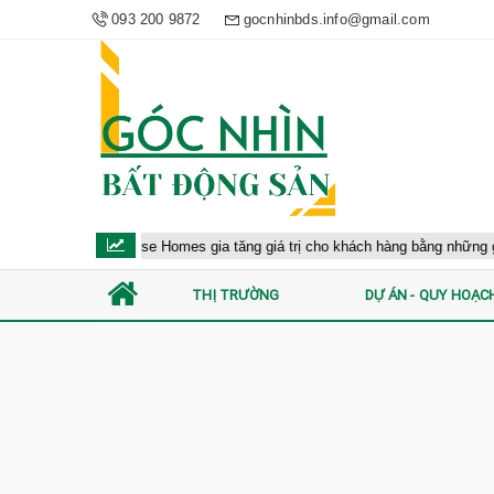
093 200 9872
gocnhinbds.info@gmail.com
Masterise Homes gia tăng giá trị cho khách hàng bằng những giải p
THỊ TRƯỜNG
DỰ ÁN - QUY HOẠC