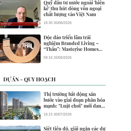
Quỹ đầu tư nước ngoài 'hiến
kế' thu hút dòng vốn ngoại
chất lượng vào Việt Nam
16:30 30/06/2026
Độc đáo triển lãm trải
nghiệm Branded Living –
“Thấu”: Masterise Homes
đánh thức “thấu cảm” tinh
09:16 20/06/2026
hoa về không gian sống
hàng hiệu
DỰ ÁN - QUY HOẠCH
Thị trường bất động sản
bước vào giai đoạn phân hóa
mạnh: "Luật chơi" mới đang
dành cho ai?
16:15 30/07/2026
Siết tiến độ, giải ngân các dự