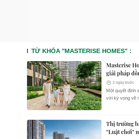
TỪ KHÓA "
MASTERISE HOMES
" :
Masterise Ho
giải pháp đồ
2 ngày trước
Một quyết định 
với kỳ vọng về 
định quan trọng
khách hàng ngà
phát triển trong
Thị trường b
"Luật chơi" 