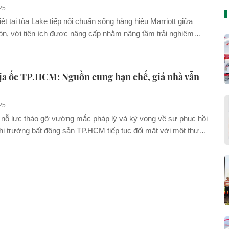
25
ệt tại tòa Lake tiếp nối chuẩn sống hàng hiệu Marriott giữa
òn, với tiện ích được nâng cấp nhằm nâng tầm trải nghiệm
 những giá trị định hình vị thế tiên phong của Grand Marina,
ân khúc BĐS hàng hiệu tại Việt Nam.
ịa ốc TP.HCM: Nguồn cung hạn chế, giá nhà vẫn
25
nỗ lực tháo gỡ vướng mắc pháp lý và kỳ vọng về sự phục hồi
ị trường bất động sản TP.HCM tiếp tục đối mặt với một thực
thức khi nguồn...