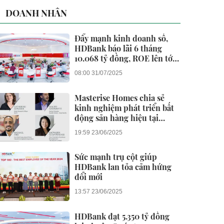
DOANH NHÂN
Đẩy mạnh kinh doanh số,
HDBank báo lãi 6 tháng
10.068 tỷ đồng, ROE lên tới
26,5%
08:00 31/07/2025
Masterise Homes chia sẻ
kinh nghiệm phát triển bất
động sản hàng hiệu tại
Branded Residences Forum
19:59 23/06/2025
Asia 2025
Sức mạnh trụ cột giúp
HDBank lan tỏa cảm hứng
đổi mới
13:57 23/06/2025
HDBank đạt 5.350 tỷ đồng