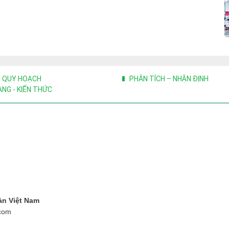
- QUY HOẠCH
PHÂN TÍCH – NHẬN ĐỊNH
NG - KIẾN THỨC
ản Việt Nam
.com