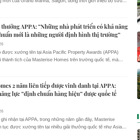
mới của Grand Marina, Saigon, đồng thời giới thiệu bộ sưu
ban Signature thuộc dòng căn hộ hàng hiệu JW Marriott
p nối hành trình nâng tầm phong cách sống hàng hiệu chuẩn
 trung tâm TP.HCM.
i thưởng APPA: “Những nhà phát triển có khả năng
 chuẩn mới là những người định hình thị trường”
26
ếp được xướng tên tại Asia Pacific Property Awards (APPA)
ài thành tích của Masterise Homes trên trường quốc tế, mà
 còn khẳng định các dự án do doanh nghiệp này phát triển đã
 chuẩn tương đương với những thị trường bất động sản trưởng
 vực.
mes 2 năm liên tiếp được vinh danh tại APPA:
ăng lực “định chuẩn hàng hiệu” được quốc tế
26
ghi nhận tại APPA, trong những năm gần đây, Masterise
 tục được xướng tên tại nhiều giải thưởng quốc tế như Asia
sign Awards (AADA), Asia Pacific Enterprise Awards (APEA)