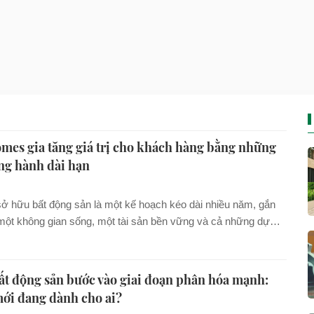
mes gia tăng giá trị cho khách hàng bằng những
ng hành dài hạn
sở hữu bất động sản là một kế hoạch kéo dài nhiều năm, gắn
một không gian sống, một tài sản bền vững và cả những dự
 của mỗi gia đình. Chính vì vậy, cùng với chất lượng sản phẩm,
y càng kỳ vọng nhiều hơn vào khả năng đồng hành của nhà
 suốt hành trình an cư.
ất động sản bước vào giai đoạn phân hóa mạnh:
mới đang dành cho ai?