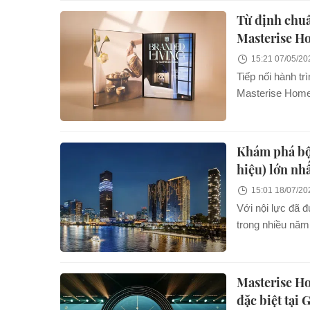
hay PropertyGur
Từ định chu
nhiều tổ chức độ
Masterise H
chúng tạo thành
doanh nghiệp tr
15:21 07/05/20
thời trong ngắn 
Tiếp nối hành t
Masterise Homes
hứng về chuẩn s
Khám phá bộ 
hiệu) lớn nh
15:01 18/07/20
Với nội lực đã 
trong nhiều nă
“branded living”
Masterise Ho
đặc biệt tại