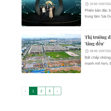
20:00 15/07/20
Phiên bản đặc bi
trung tâm Sài G
sống siêu sang -
Saigon trong ph
Thị trường đ
'tăng đều'
08:00 15/07/20
Bất chấp những 
mạnh mẽ hơn, th
trạng đầy thách 
‹
1
2
3
›