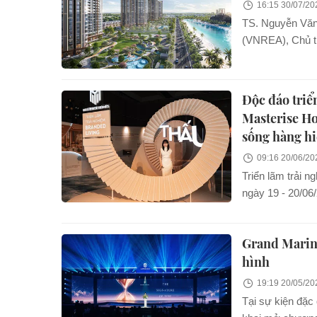
16:15 30/07/20
TS. Nguyễn Văn 
(VNREA), Chủ tịch 
Độc đáo triể
Masterise Ho
sống hàng h
09:16 20/06/20
Triển lãm trải n
ngày 19 - 20/06
mở ra hành trìn
từng không gian
Grand Marina
hình
19:19 20/05/20
Tại sự kiện đặc