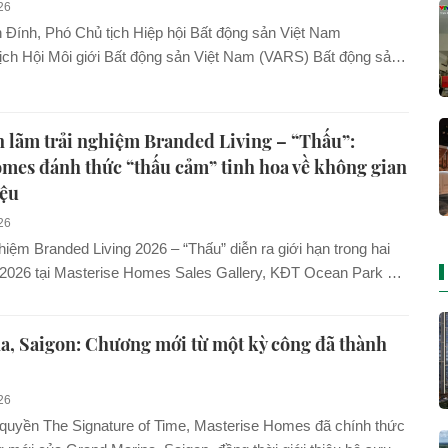
26
Đính, Phó Chủ tịch Hiệp hội Bất động sản Việt Nam
Hội Môi giới Bất động sản Việt Nam (VARS) Bất động sản
vẫn là kênh đầu tư an toàn và tiềm năng Bất...
n lãm trải nghiệm Branded Living – “Thấu”:
mes đánh thức “thấu cảm” tinh hoa về không gian
iệu
26
ghiệm Branded Living 2026 – “Thấu” diễn ra giới hạn trong hai
/2026 tại Masterise Homes Sales Gallery, KĐT Ocean Park 3,
h cảm thấu những giá trị làm nên chuẩn sống hàng hiệu qua
, điểm chạm và trải nghiệm được kiến tạo có chủ đích.
, Saigon: Chương mới từ một kỳ công đã thành
26
 quyền The Signature of Time, Masterise Homes đã chính thức