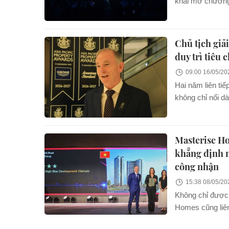
khai mở chương 
tập giới hạn Ur
Residences, tiế
Marriott tại lõi
Chủ tịch giả
duy trì tiêu
09:00 16/05/20
Hai năm liên ti
không chỉ nối d
quan trọng hơn,
đạt đến hệ tiêu
thành trong khu
Masterise Ho
khẳng định n
công nhận
15:38 08/05/20
Không chỉ được 
Homes cũng liên
Architecture De