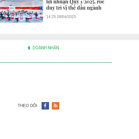
lợi nhuận Quý 1/2025, roe
duy trì vị thế đầu ngành
14:25 28/04/2025
DOANH NHÂN
THEO DÕI