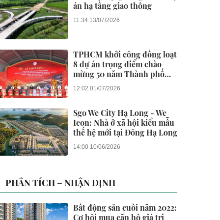
án hạ tầng giao thông
11:34 13/07/2026
TPHCM khởi công đồng loạt
8 dự án trọng điểm chào
mừng 50 năm Thành phố
vinh dự mang tên Bác
12:02 01/07/2026
Sgo We City Hạ Long - We
Icon: Nhà ở xã hội kiểu mẫu
thế hệ mới tại Đông Hạ Long
14:00 10/06/2026
PHÂN TÍCH – NHẬN ĐỊNH
Bất động sản cuối năm 2022:
Cơ hội mua căn hộ giá trị