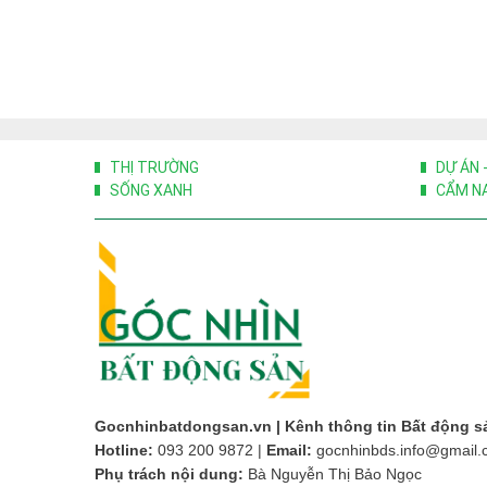
THỊ TRƯỜNG
DỰ ÁN 
SỐNG XANH
CẨM NA
Gocnhinbatdongsan.vn | Kênh thông tin Bất động s
Hotline:
093 200 9872
|
Email:
gocnhinbds.info@gmail
Phụ trách nội dung:
Bà Nguyễn Thị Bảo Ngọc