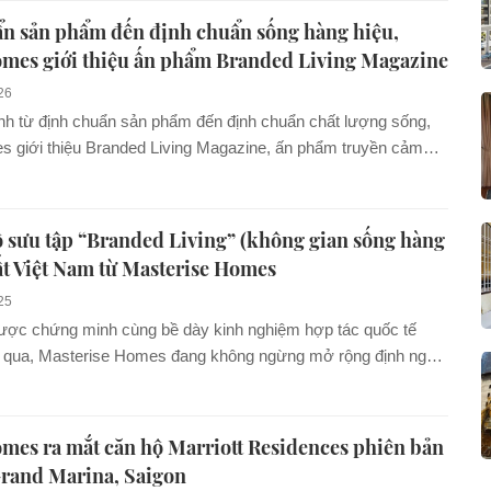
u Vietnam Property Awards (PVPA). Khi các ghi nhận đến từ
ẩn sản phẩm đến định chuẩn sống hàng hiệu,
c lập, ở nhiều thời điểm và nhiều nhóm tiêu chí khác nhau,
omes giới thiệu ấn phẩm Branded Living Magazine
 một lời chứng thực mạnh mẽ về năng lực “định chuẩn” của
ong cả một hành trình dài, chứ không chỉ là những đột phá nhất
26
hạn.
rình từ định chuẩn sản phẩm đến định chuẩn chất lượng sống,
 giới thiệu Branded Living Magazine, ấn phẩm truyền cảm
ống hàng hiệu đầu tiên của ngành bất động sản Việt...
sưu tập “Branded Living” (không gian sống hàng
ất Việt Nam từ Masterise Homes
25
được chứng minh cùng bề dày kinh nghiệm hợp tác quốc tế
m qua, Masterise Homes đang không ngừng mở rộng định nghĩa
 thông qua việc phát triển các dòng sản phẩm...
mes ra mắt căn hộ Marriott Residences phiên bản
 Grand Marina, Saigon