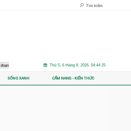
Tìm kiếm
Thứ 5, 6 tháng 8, 2026, 04:44:26
 phân hóa mạnh: "Luật chơi" mới đang dành cho ai?
Bổ sung 5.000 
SỐNG XANH
CẨM NANG - KIẾN THỨC